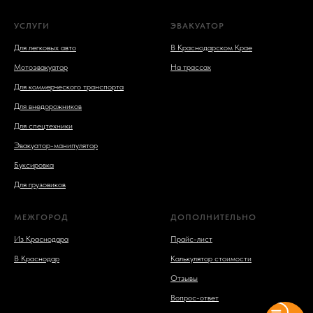
УСЛУГИ
ЭВАКУАТОР
Для легковых авто
В Краснодарском Крае
Мотоэвакуатор
На трассах
Для коммерческого транспорта
Для внедорожников
Для спецтехники
Эвакуатор-манипулятор
Буксировка
Для грузовиков
МЕЖГОРОД
ДОПОЛНИТЕЛЬНО
Из Краснодара
Прайс-лист
В Краснодар
Калькулятор стоимости
Отзывы
Вопрос-ответ