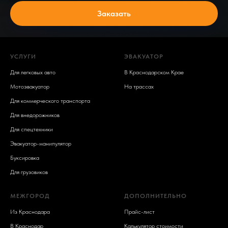
Заказать
УСЛУГИ
ЭВАКУАТОР
Для легковых авто
В Краснодарском Крае
Мотоэвакуатор
На трассах
Для коммерческого транспорта
Для внедорожников
Для спецтехники
Эвакуатор-манипулятор
Буксировка
Для грузовиков
МЕЖГОРОД
ДОПОЛНИТЕЛЬНО
Из Краснодара
Прайс-лист
В Краснодар
Калькулятор стоимости