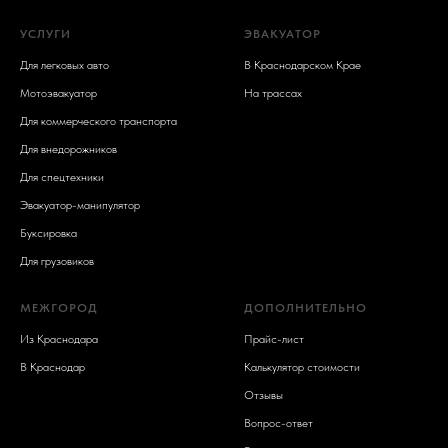
УСЛУГИ
ЭВАКУАТОР
Для легковых авто
В Краснодарском Крае
Мотоэвакуатор
На трассах
Для коммерческого транспорта
Для внедорожников
Для спецтехники
Эвакуатор-манипулятор
Буксировка
Для грузовиков
МЕЖГОРОД
ДОПОЛНИТЕЛЬНО
Из Краснодара
Прайс-лист
В Краснодар
Калькулятор стоимости
Отзывы
Вопрос-ответ