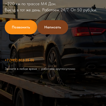
~220 км по трассе М4 Дон.
Выезд в тот же день. Работаем 24/7. От 50 руб./км.
Позвонить
Написать
+7 (989) 802-35-00
Звоните в любое время — работаем круглосуточно