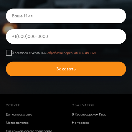
Ваше Имя
+1(000)000-0000
Я согласен с условиями
обработки персональных данных
Заказать
УСЛУГИ
ЭВАКУАТОР
Для легковых авто
В Краснодарском Крае
Мотоэвакуатор
На трассах
Для коммерческого транспорта