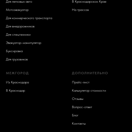
Для легковых авто
В Краснодарском Крае
Мотоэвакуатор
На трассах
Для коммерческого транспорта
Для внедорожников
Для спецтехники
Эвакуатор-манипулятор
Буксировка
Для грузовиков
МЕЖГОРОД
ДОПОЛНИТЕЛЬНО
Из Краснодара
Прайс-лист
В Краснодар
Калькулятор стоимости
Отзывы
Вопрос-ответ
Блог
Контакты