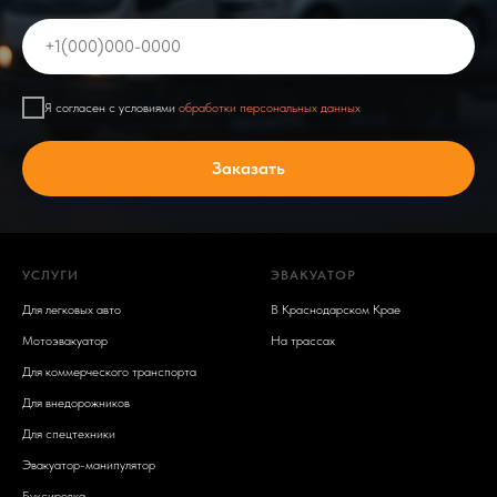
+1(000)000-0000
Я согласен с условиями
обработки персональных данных
Заказать
УСЛУГИ
ЭВАКУАТОР
Для легковых авто
В Краснодарском Крае
Мотоэвакуатор
На трассах
Для коммерческого транспорта
Для внедорожников
Для спецтехники
Эвакуатор-манипулятор
Буксировка