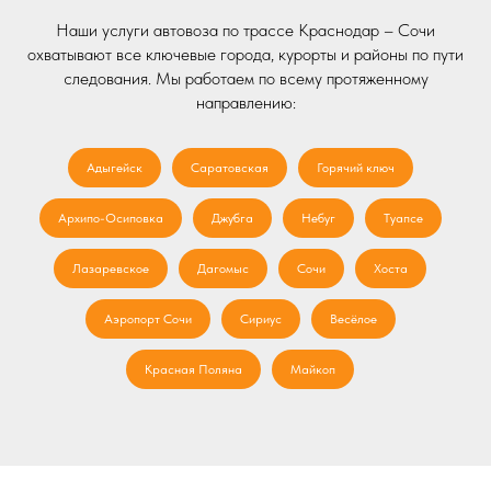
Наши услуги автовоза по трассе Краснодар – Сочи
охватывают все ключевые города, курорты и районы по пути
следования. Мы работаем по всему протяженному
направлению:
Адыгейск
Саратовская
Горячий ключ
Архипо-Осиповка
Джубга
Небуг
Туапсе
Лазаревское
Дагомыс
Сочи
Хоста
Аэропорт Сочи
Сириус
Весёлое
Красная Поляна
Майкоп