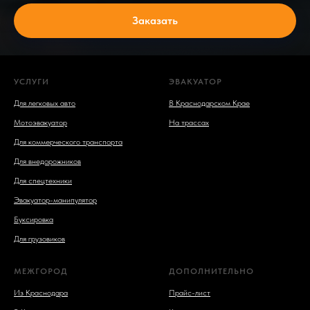
Заказать
УСЛУГИ
ЭВАКУАТОР
Для легковых авто
В Краснодарском Крае
Мотоэвакуатор
На трассах
Для коммерческого транспорта
Для внедорожников
Для спецтехники
Эвакуатор-манипулятор
Буксировка
Для грузовиков
МЕЖГОРОД
ДОПОЛНИТЕЛЬНО
Из Краснодара
Прайс-лист